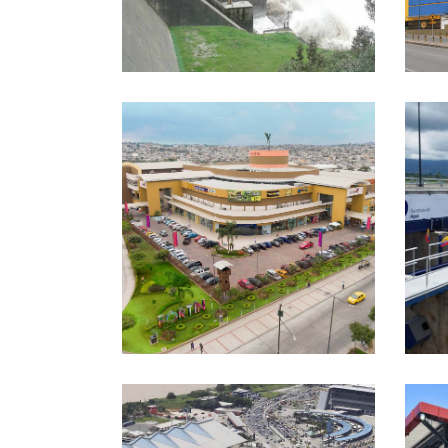
CO
IN
C.C. MALL EL FORTÍN
NA