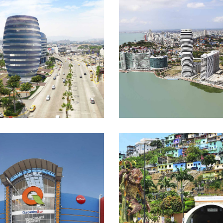
FICIO 100 BUSINESS
AZA
PUERTO SANTA ANA
TÚNEL CERRO EL
ICENTRO SHOPPING
CARMEN