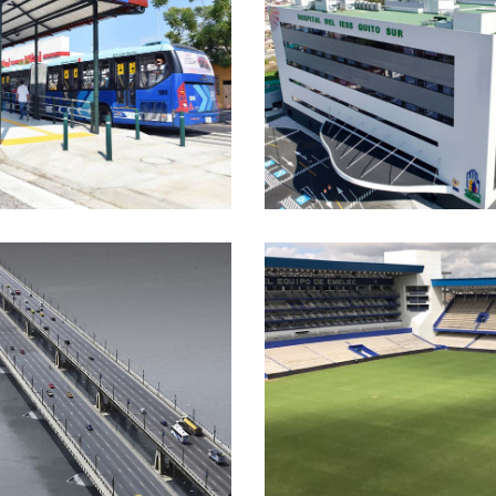
HOSPITAL IESS QUITO
TROVÍA
SUR
ENTE UNIDAD
ESTADIO GEORGE
CIONAL
CAPWELL