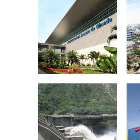
AEROPUERTO JOSÉ
EDI
JOAQUÍN DE OLMEDO
PL
PROYECTO
HIDROELÉCTRICO TOACHI
PILATÓN
QU