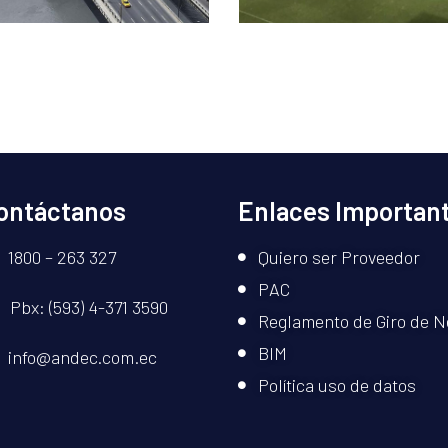
ontáctanos
Enlaces Importan
1800 – 263 327
Quiero ser Proveedor
PAC
bx: (593) 4-371 3590
Reglamento de Giro de N
BIM
info@andec.com.ec
Política uso de datos